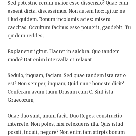
Sed potestne rerum maior esse dissensio? Quae cum
essent dicta, discessimus. Non autem hoc: igitur ne
illud quidem. Bonum incolumis acies: misera
caecitas. Occultum facinus esse potuerit, gaudebit; Tu
quidem reddes;
Explanetur igitur. Haeret in salebra. Quo tandem
modo? Dat enim intervalla et relaxat.
Sedulo, inquam, faciam. Sed quae tandem ista ratio
est? Non semper, inquam; Quid nunc honeste dicit?
Conferam avum tuum Drusum cum C. Sint ista
Graecorum;
Quae duo sunt, unum facit. Duo Reges: constructio
interrete. Non potes, nisi retexueris illa. Quis istud
possit, inquit, negare? Non enim iam stirpis bonum